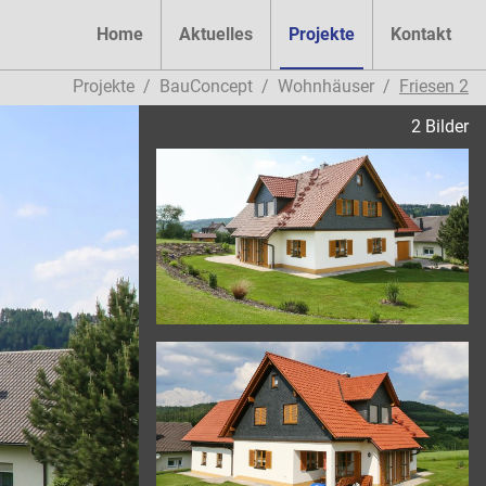
Home
Aktuelles
Projekte
Kontakt
Projekte
BauConcept
Wohnhäuser
Friesen 2
2 Bilder